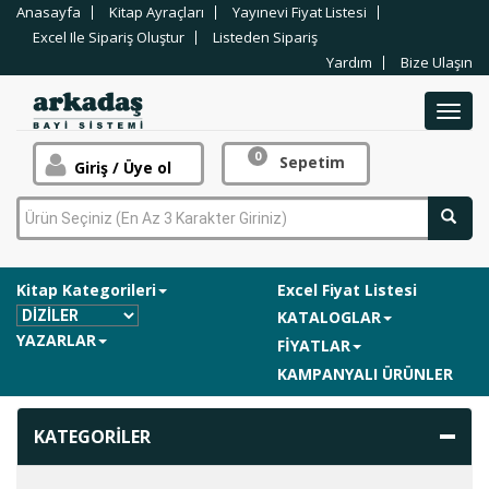
Anasayfa
Kitap Ayraçları
Yayınevi Fiyat Listesi
Excel Ile Sipariş Oluştur
Listeden Sipariş
Yardım
Bize Ulaşın
Toggl
navig
0
Sepetim
Giriş / Üye ol
Kitap Kategorileri
Excel Fiyat Listesi
KATALOGLAR
YAZARLAR
FİYATLAR
KAMPANYALI ÜRÜNLER
KATEGORİLER