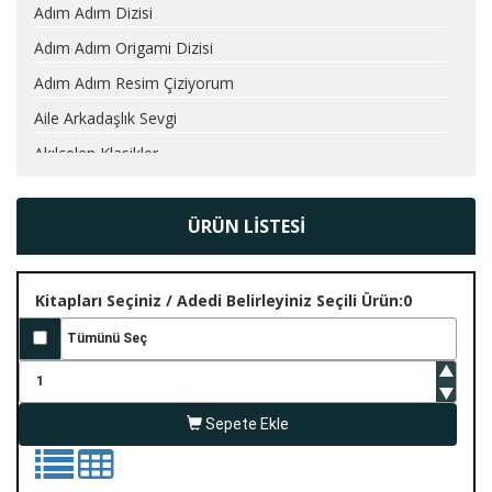
Adım Adım Dizisi
Adım Adım Origami Dizisi
Adım Adım Resim Çiziyorum
Aile Arkadaşlık Sevgi
Akılçelen Klasikler
Alcatraz Dizisi
Ali Demirsoy Kitapları
ÜRÜN LİSTESİ
Ali Püsküllüoğlu Sözlükleri
Alice Öyküleri
Kitapları Seçiniz / Adedi Belirleyiniz
Seçili Ürün:0
All You Need Is Kill Öldür Yet
Amy Plum Kitapları
Anaokulu Matematik Dizisi
Sepete Ekle
Anatomi Dizisi
Anne Tavuk Anlatıyor Dizisi